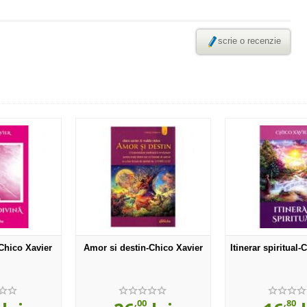
scrie o recenzie
-Chico Xavier
Amor si destin-Chico Xavier
Itinerar spiritual-
,00
,80