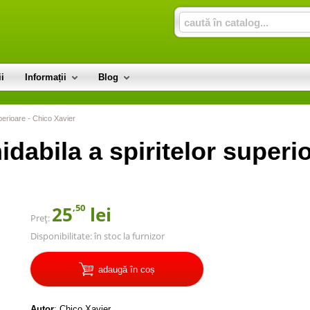
i
Informații
Blog
uperioare - Chico Xavier
idabila a spiritelor superio
,50
25
lei
Preț:
Disponibilitate:
în stoc la furnizor
adaugă în coș
Autor
:
Chico Xavier