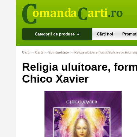
Categorii de produse
Cărţi noi
Promoţi
Cărţi
>>
Carti
>>
Spiritualitate
>>
Religia uluitoare, formidabila a spiritelor s
Religia uluitoare, form
Chico Xavier