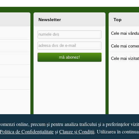
Newsletter
Top
Cele mai vândut
Cele mai comen
mă abonez!
Cele mai vizitat
omenzi online, precum și pentru analiza traficului și a preferințelor vizi
Politica de Confidențialitate
și
Clauze și Condiții
. Utilizarea în continua
de
Vital Soft