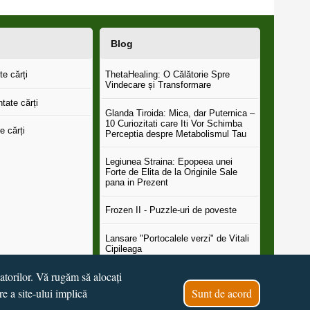
Blog
e cărți
ThetaHealing: O Călătorie Spre
Vindecare și Transformare
tate cărți
Glanda Tiroida: Mica, dar Puternica –
10 Curiozitati care Iti Vor Schimba
e cărți
Perceptia despre Metabolismul Tau
Legiunea Straina: Epopeea unei
Forte de Elita de la Originile Sale
pana in Prezent
Frozen II - Puzzle-uri de poveste
Lansare "Portocalele verzi" de Vitali
Cipileaga
tatorilor. Vă rugăm să alocați
...toate știrile
re a site-ului implică
Sunt de acord