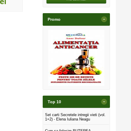
ei
45
lei
24
le
-
Promo
-
Top 10
Set carti Secretele intregii vieti (vol.
1+2) - Elena Iuliana Neagu
Cum sa folosim PUTEREA