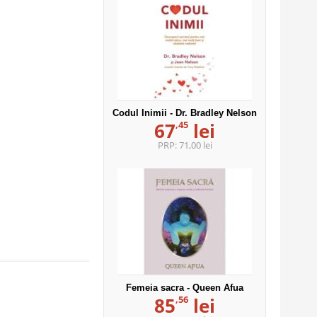
Codul Inimii - Dr. Bradley Nelson
,45
67
lei
PRP:
71,00 lei
Femeia sacra - Queen Afua
,56
85
lei