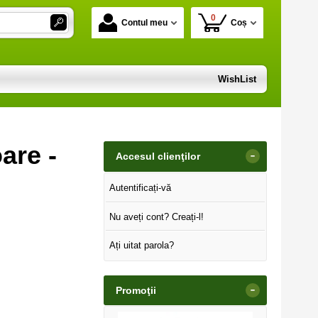
0
Contul meu
Coș
WishList
are -
-
Accesul clienţilor
Autentificați-vă
Nu aveți cont? Creați-l!
Ați uitat parola?
-
Promoţii