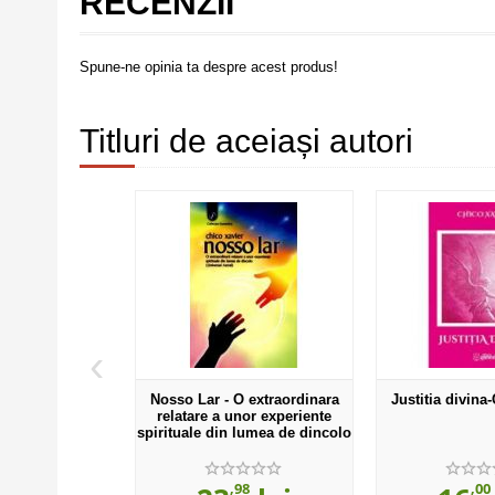
RECENZII
Spune-ne opinia ta despre acest produs!
Titluri de aceiași autori
‹
a-Chico Xavier
Nosso Lar - O extraordinara
Justitia divina
relatare a unor experiente
spirituale din lumea de dincolo
(universul astral)
00
,98
,00