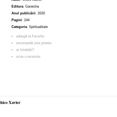
Editura
:
Ganesha
Anul publicării
:
2020
Pagini
:
244
Categoria
:
Spiritualitate
adaugă la Favorite
recomandă unui prieten
ai întrebări?
scrie o recenzie
Chico Xavier