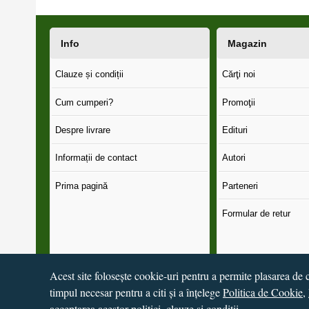
Info
Magazin
Clauze și condiții
Cărţi noi
Cum cumperi?
Promoţii
Despre livrare
Edituri
Informații de contact
Autori
Prima pagină
Parteneri
Formular de retur
Acest site folosește cookie-uri pentru a permite plasarea de c
timpul necesar pentru a citi și a înțelege
Politica de Cookie
,
© 2016 - 2026
S.C. CCN Books SRL
Magazin online
creat 
acceptarea acestor politici, clauze și condiții.