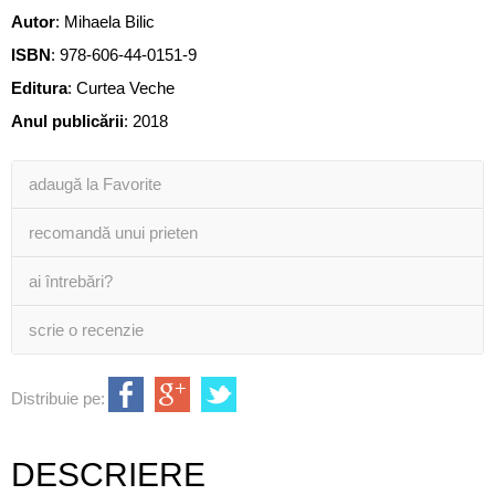
Autor
:
Mihaela Bilic
ISBN
:
978-606-44-0151-9
Editura
:
Curtea Veche
Anul publicării
:
2018
adaugă la Favorite
recomandă unui prieten
ai întrebări?
scrie o recenzie
Distribuie pe:
DESCRIERE