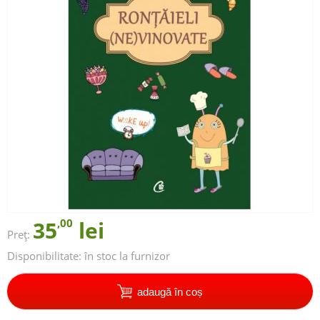
35
,00
lei
Preț:
Disponibilitate:
în stoc la furnizor
adaugă în coș