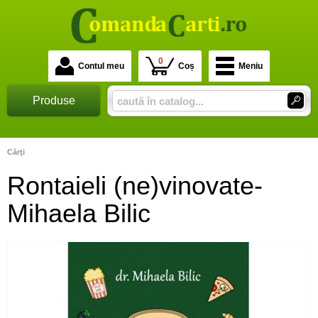
0
Contul meu
Coș
Meniu
Produse
Cărţi
Rontaieli (ne)vinovate-
Mihaela Bilic