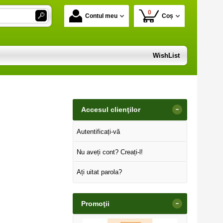
0
Contul meu
Coș
WishList
-
Accesul clienţilor
Autentificați-vă
Nu aveți cont? Creați-l!
Ați uitat parola?
-
Promoţii