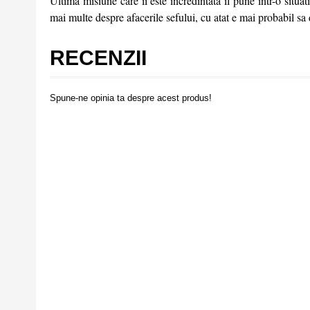
Ultima misiune care ii este incredintata il pune intr-o situat
mai multe despre afacerile sefului, cu atat e mai probabil sa d
RECENZII
Spune-ne opinia ta despre acest produs!