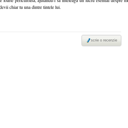
ie foarte periculoasa, ajutandu-l sa inteleaga un lucru esential despre mes
evii chiar tu una dintre tintele lui.
scrie o recenzie