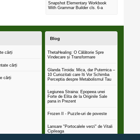
Snapshot Elementary Workbook
With Grammar Builder cls. 6-a
Blog
e cărți
ThetaHealing: O Călătorie Spre
Vindecare și Transformare
tate cărți
Glanda Tiroida: Mica, dar Puternica –
10 Curiozitati care Iti Vor Schimba
e cărți
Perceptia despre Metabolismul Tau
Legiunea Straina: Epopeea unei
Forte de Elita de la Originile Sale
pana in Prezent
Frozen II - Puzzle-uri de poveste
Lansare "Portocalele verzi" de Vitali
Cipileaga