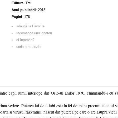
Editura
:
Trei
Anul publicării
:
2018
Pagini
:
176
adaugă la Favorite
recomandă unui prieten
ai întrebări?
scrie o recenzie
intre capii lumii interlope din Oslo-ul anilor 1970, eliminandu-i cu sa
ima vedere. Puterea lui de a iubi este la fel de mare precum talentul s
rta si virusul razvratirii, nascut din puterea pe care o are asupra vietii 