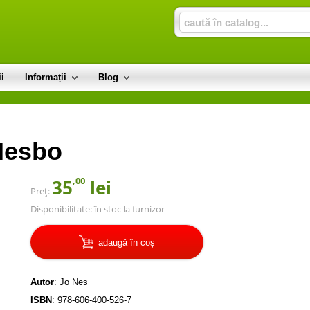
i
Informații
Blog
Nesbo
,00
35
lei
Preț:
Disponibilitate:
în stoc la furnizor
adaugă în coș
Autor
:
Jo Nes
ISBN
:
978-606-400-526-7