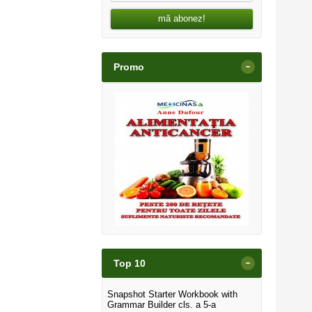
mă abonez!
-
Promo
-
Top 10
Snapshot Starter Workbook with
Grammar Builder cls. a 5-a