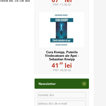
eria lui: cu cat afli
PRP:
71,00 lei
Cura Kneipp, Puterile
Vindecatoare ale Apei -
Sebastian Kneipp
,65
41
lei
PRP:
49,00 lei
-
Newsletter