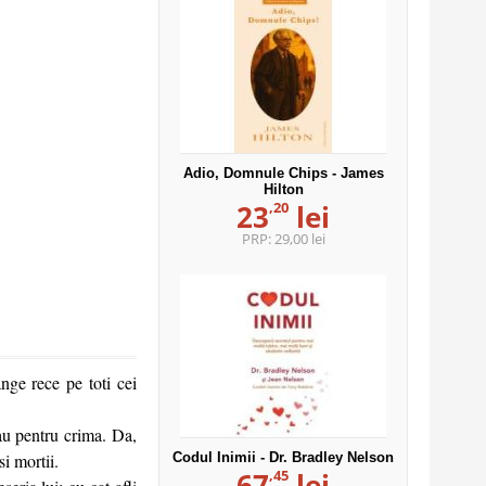
Adio, Domnule Chips - James
Hilton
,20
23
lei
PRP:
29,00 lei
nge rece pe toti cei
au pentru crima. Da,
si mortii.
Codul Inimii - Dr. Bradley Nelson
,45
67
lei