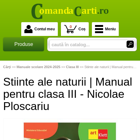
0
Contul meu
Coș
Meniu
Produse
Cărţi
>>
Manuale scolare 2024-2025
>>
Clasa III
>>
Stiinte ale naturii | Manual pentru clasa III - Nicolae Ploscariu
Stiinte ale naturii | Manual
pentru clasa III - Nicolae
Ploscariu