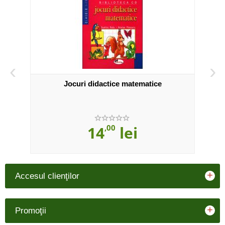
‹
›
IV -
Jocuri didactice matematice
Sti
14
,00
lei
+
Accesul clienţilor
+
Promoţii