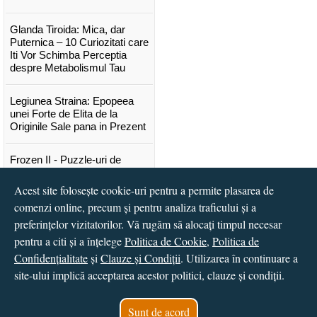
Glanda Tiroida: Mica, dar
Puternica – 10 Curiozitati care
Iti Vor Schimba Perceptia
despre Metabolismul Tau
Legiunea Straina: Epopeea
unei Forte de Elita de la
Originile Sale pana in Prezent
Frozen II - Puzzle-uri de
poveste
Acest site folosește cookie-uri pentru a permite plasarea de
Lansare "Portocalele verzi" de
comenzi online, precum și pentru analiza traficului și a
Vitali Cipileaga
preferințelor vizitatorilor. Vă rugăm să alocați timpul necesar
pentru a citi și a înțelege
Politica de Cookie
,
Politica de
...toate știrile
Confidențialitate
și
Clauze și Condiții
. Utilizarea în continuare a
site-ului implică acceptarea acestor politici, clauze și condiții.
© 2016 - 2026
S.C. CCN Books SRL
Magazin online
creat de
Vital Soft
Sunt de acord