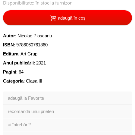
Disponibilitate:
în stoc la furnizor
adaugă în coș
Autor
:
Nicolae Ploscariu
ISBN
:
9786060761860
Editura
:
Art Grup
Anul publicării
:
2021
Pagini
:
64
Categoria
:
Clasa III
adaugă la Favorite
recomandă unui prieten
ai întrebări?