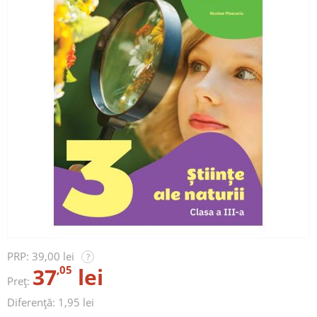
PRP:
39,00 lei
?
37
,05
lei
Preț:
Diferență: 1,95 lei