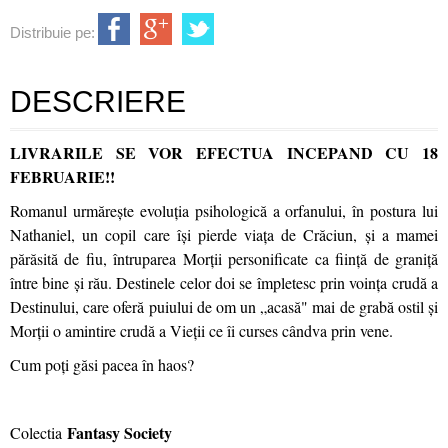
Distribuie pe:
DESCRIERE
LIVRARILE SE VOR EFECTUA INCEPAND CU 18
FEBRUARIE!!
Romanul urmărește evoluția psihologică a orfanului, în postura lui
Nathaniel, un copil care își pierde viața de Crăciun, și a mamei
părăsită de fiu, întruparea Morții personificate ca ființă de graniță
între bine și rău. Destinele celor doi se împletesc prin voința crudă a
Destinului, care oferă puiului de om un „acasă" mai de grabă ostil și
Morții o amintire crudă a Vieții ce îi curses cândva prin vene.
Cum poți găsi pacea în haos?
Fantasy Society
Colectia