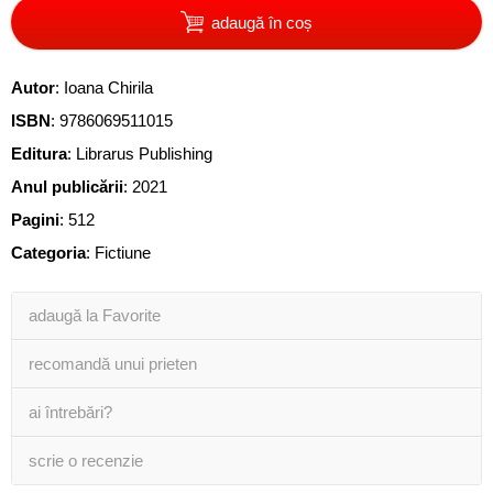
adaugă în coș
Autor
:
Ioana Chirila
ISBN
:
9786069511015
Editura
:
Librarus Publishing
Anul publicării
:
2021
Pagini
:
512
Categoria
:
Fictiune
adaugă la Favorite
recomandă unui prieten
ai întrebări?
scrie o recenzie