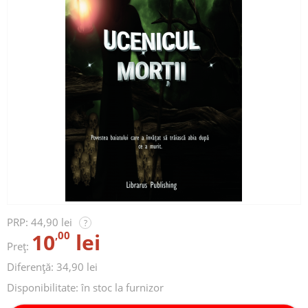
PRP:
44,90 lei
?
10
,00
lei
Preț:
Diferență: 34,90 lei
Disponibilitate:
în stoc la furnizor