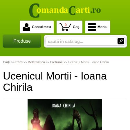
0
Contul meu
Coș
Meniu
Produse
Cărţi
>>
Carti
>>
Beletristica
>>
Fictiune
>>
Ucenicul Mortii - Ioana Chirila
Ucenicul Mortii - Ioana
Chirila