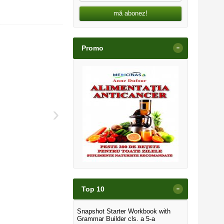
mă abonez!
-
Promo
›
-
Top 10
Snapshot Starter Workbook with
Grammar Builder cls. a 5-a