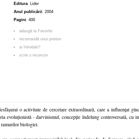
Editura
:
Lider
Anul publicării
:
2004
Pagini
:
400
adaugă la Favorite
recomandă unui prieten
ai întrebări?
scrie o recenzie
esfăşurat o activitate de cercetare extraordinară, care a influenţat gî
ia evoluţionistă - darvinismul, concepţie îndelung controversată, cu i
 ramurilor biologiei.