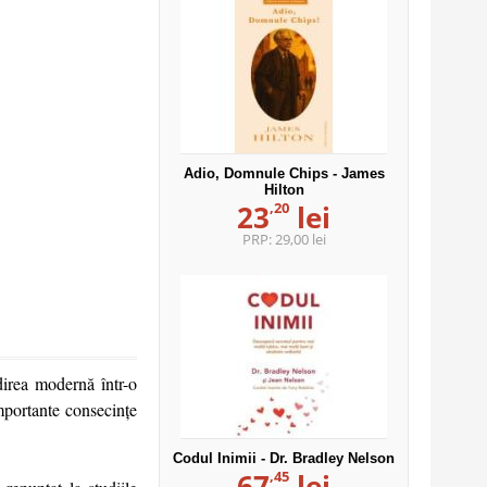
Adio, Domnule Chips - James
Hilton
,20
23
lei
PRP:
29,00 lei
ndirea modernă într-o
mportante consecinţe
Codul Inimii - Dr. Bradley Nelson
,45
67
lei