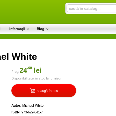
i
Informații
Blog
ael White
,00
24
lei
Preț:
Disponibilitate:
în stoc la furnizor
adaugă în coș
Autor
:
Michael White
ISBN
:
973-629-041-7