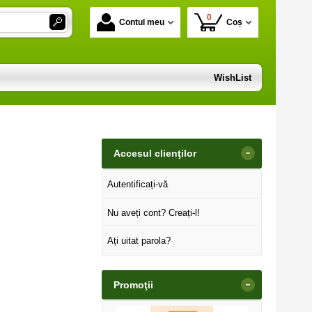
0
Contul meu
Coș
WishList
-
Accesul clienţilor
Autentificați-vă
Nu aveți cont? Creați-l!
Ați uitat parola?
-
Promoţii