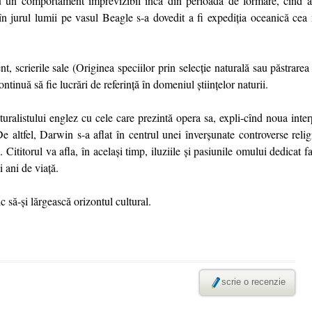
 un comportament imprevizibil încă din perioada de formare, cînd a r
 în jurul lumii pe vasul Beagle s-a dovedit a fi expediţia oceanică cea
, scrierile sale (Originea speciilor prin selecţie naturală sau păstrarea 
ntinuă să fie lucrări de referinţă în domeniul ştiinţelor naturii.
aturalistului englez cu cele care prezintă opera sa, expli-cînd noua inter
De altfel, Darwin s-a aflat în centrul unei înverşunate controverse rel
 Cititorul va afla, în acelaşi timp, iluziile şi pasiunile omului dedicat f
i ani de viaţă.
c să-şi lărgească orizontul cultural.
scrie o recenzie