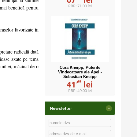
enunţat la studiile
PRP:
71,00 lei
 mai benefică pentru
raselor favorizate în
pretare radicală dată
igioase axate pe tema
amiliei, măcinat de o
Cura Kneipp, Puterile
Vindecatoare ale Apei -
Sebastian Kneipp
,65
41
lei
PRP:
49,00 lei
-
Newsletter