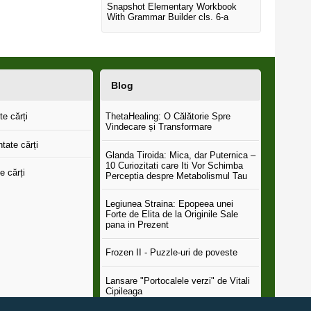
Snapshot Elementary Workbook
With Grammar Builder cls. 6-a
Blog
e cărți
ThetaHealing: O Călătorie Spre
Vindecare și Transformare
tate cărți
Glanda Tiroida: Mica, dar Puternica –
10 Curiozitati care Iti Vor Schimba
e cărți
Perceptia despre Metabolismul Tau
Legiunea Straina: Epopeea unei
Forte de Elita de la Originile Sale
pana in Prezent
Frozen II - Puzzle-uri de poveste
Lansare "Portocalele verzi" de Vitali
Cipileaga