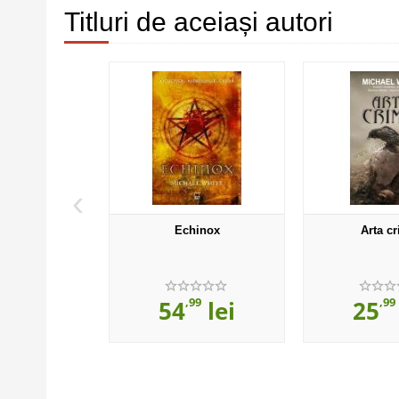
Titluri de aceiași autori
‹
Echinox
Arta c
,99
,99
54
lei
25