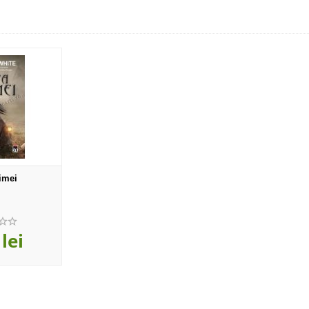
rimei
lei