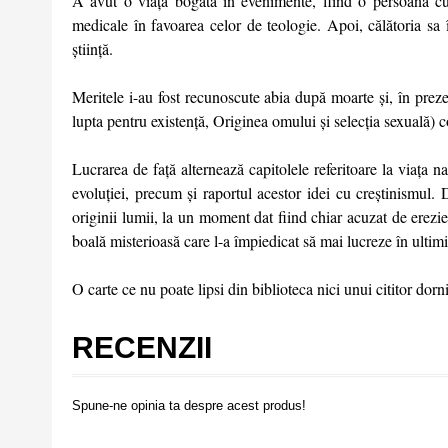
A avut o viaţă bogată în evenimente, fiind o persoană cu
medicale în favoarea celor de teologie. Apoi, călătoria sa
ştiinţă.
Meritele i-au fost recunoscute abia după moarte şi, în prezent
lupta pentru existenţă, Originea omului şi selecţia sexuală) co
Lucrarea de faţă alternează capitolele referitoare la viaţa n
evoluţiei, precum şi raportul acestor idei cu creştinismul. 
originii lumii, la un moment dat fiind chiar acuzat de erezie.
boală misterioasă care l-a împiedicat să mai lucreze în ultimi
O carte ce nu poate lipsi din biblioteca nici unui cititor dorni
RECENZII
Spune-ne opinia ta despre acest produs!