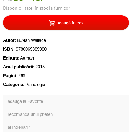
Disponibilitate:
în stoc la furnizor
adaugă în coș
Autor
:
B.Alan Wallace
ISBN
:
9786069389980
Editura
:
Attman
Anul publicării
:
2015
Pagini
:
269
Categoria
:
Psihologie
adaugă la Favorite
recomandă unui prieten
ai întrebări?