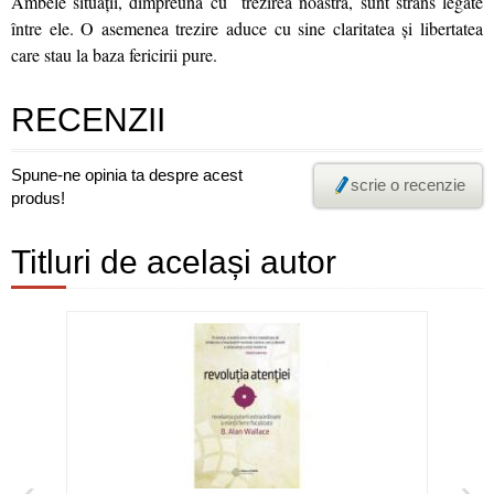
Ambele situaţii, dimpreună cu trezirea noastră, sunt strâns legate
între ele. O asemenea trezire aduce cu sine claritatea şi libertatea
care stau la baza fericirii pure.
RECENZII
Spune-ne opinia ta despre acest
scrie o recenzie
produs!
Titluri de același autor
‹
›