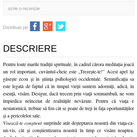
scrie o recenzie
Distribuie pe:
DESCRIERE
Pentru toate marile tradiţii spirituale, în cadrul cărora meditaţia joacă
un rol important, cuvântul-cheie este „Trezeşte-te!” Acest apel îşi
găseşte ecou şi în ştiinţa psihologiei occidentale. Semnificaţia sa
este legată de faptul că în timpul vieţii suntem adormiţi, adică, în
esenţă, visăm. Desigur, dacă trecem prin viaţă somnambuli, ne vom
împiedica neîncetat de realităţile nevăzute. Pentru că viaţa e
nestatornică, trebuie să fim cât se poate de treji în faţa oportunităţilor
şi a pericolelor sale.
Visează-te conştient
surprinde atât deşteptarea noastră din viaţa-ca-
un-vis, cât şi conştientizarea noastră în timp ce visăm noaptea.