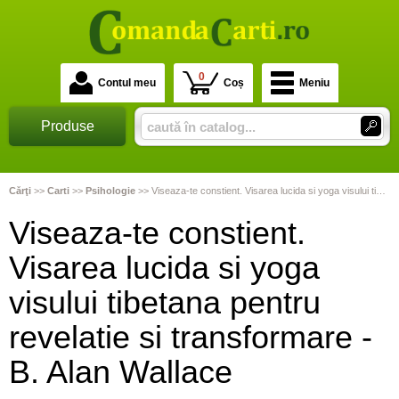
0
Contul meu
Coș
Meniu
Produse
Cărţi
>>
Carti
>>
Psihologie
>>
Viseaza-te constient. Visarea lucida si yoga visului tibetana pentru revelatie si transformare - B. Alan Wallace
Viseaza-te constient.
Visarea lucida si yoga
visului tibetana pentru
revelatie si transformare -
B. Alan Wallace