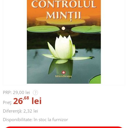
PRP:
29,00 lei
?
26
,68
lei
Preț:
Diferență: 2,32 lei
Disponibilitate:
în stoc la furnizor