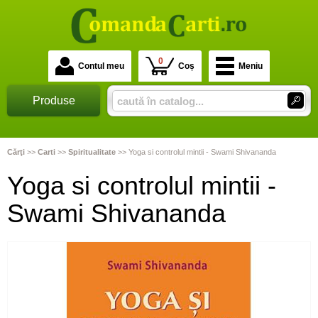
0
Contul meu
Coș
Meniu
Produse
Cărţi
>>
Carti
>>
Spiritualitate
>>
Yoga si controlul mintii - Swami Shivananda
Yoga si controlul mintii -
Swami Shivananda