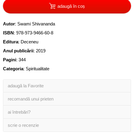
adaugă în coș
Autor
:
Swami Shivananda
ISBN
:
978-973-9466-60-8
Editura
:
Deceneu
Anul publicării
:
2019
Pagini
:
344
Categoria
:
Spiritualitate
adaugă la Favorite
recomandă unui prieten
ai întrebări?
scrie o recenzie