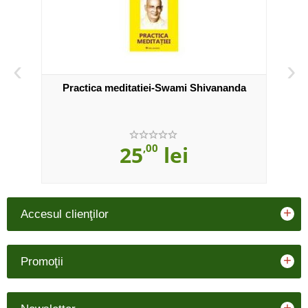
‹
›
Practica meditatiei-Swami Shivananda
25
,00
lei
+
Accesul clienţilor
+
Promoţii