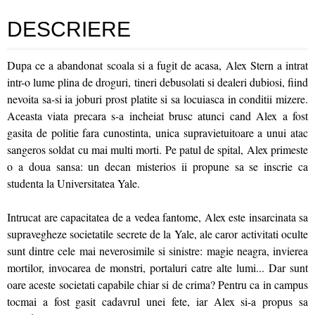
DESCRIERE
Dupa ce a abandonat scoala si a fugit de acasa, Alex Stern a intrat
intr-o lume plina de droguri, tineri debusolati si dealeri dubiosi, fiind
nevoita sa-si ia joburi prost platite si sa locuiasca in conditii mizere.
Aceasta viata precara s-a incheiat brusc atunci cand Alex a fost
gasita de politie fara cunostinta, unica supravietuitoare a unui atac
sangeros soldat cu mai multi morti. Pe patul de spital, Alex primeste
o a doua sansa: un decan misterios ii propune sa se inscrie ca
studenta la Universitatea Yale.
Intrucat are capacitatea de a vedea fantome, Alex este insarcinata sa
supravegheze societatile secrete de la Yale, ale caror activitati oculte
sunt dintre cele mai neverosimile si sinistre: magie neagra, invierea
mortilor, invocarea de monstri, portaluri catre alte lumi... Dar sunt
oare aceste societati capabile chiar si de crima? Pentru ca in campus
tocmai a fost gasit cadavrul unei fete, iar Alex si-a propus sa