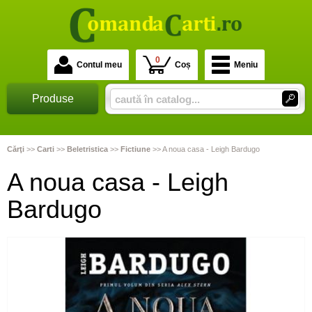
0
Contul meu
Coș
Meniu
Produse
Cărţi
>>
Carti
>>
Beletristica
>>
Fictiune
>>
A noua casa - Leigh Bardugo
A noua casa - Leigh
Bardugo