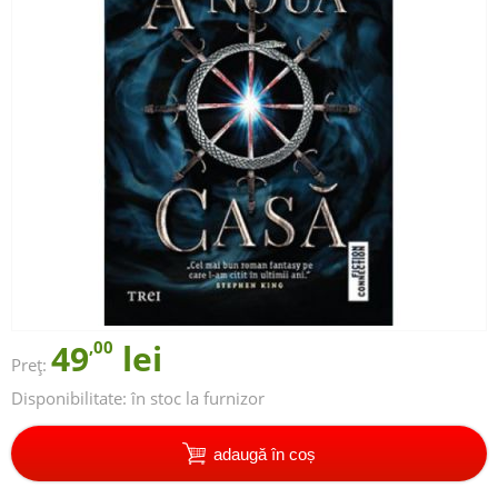
49
,00
lei
Preț:
Disponibilitate:
în stoc la furnizor
adaugă în coș