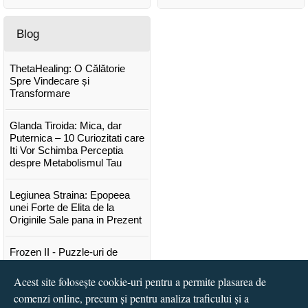
Blog
ThetaHealing: O Călătorie
Spre Vindecare și
Transformare
Glanda Tiroida: Mica, dar
Puternica – 10 Curiozitati care
Iti Vor Schimba Perceptia
despre Metabolismul Tau
Legiunea Straina: Epopeea
unei Forte de Elita de la
Originile Sale pana in Prezent
Frozen II - Puzzle-uri de
poveste
Acest site folosește cookie-uri pentru a permite plasarea de
Lansare "Portocalele verzi" de
comenzi online, precum și pentru analiza traficului și a