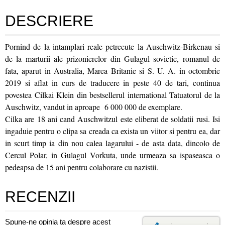
DESCRIERE
Pornind de la intamplari reale petrecute la Auschwitz-Birkenau si
de la marturii ale prizonierelor din Gulagul sovietic, romanul de
fata, aparut in Australia, Marea Britanie si S. U. A. in octombrie
2019 si aflat in curs de traducere in peste 40 de tari, continua
povestea Cilkai Klein din bestsellerul international Tatuatorul de la
Auschwitz, vandut in aproape 6 000 000 de exemplare.
Cilka are 18 ani cand Auschwitzul este eliberat de soldatii rusi. Isi
ingaduie pentru o clipa sa creada ca exista un viitor si pentru ea, dar
in scurt timp ia din nou calea lagarului - de asta data, dincolo de
Cercul Polar, in Gulagul Vorkuta, unde urmeaza sa ispaseasca o
pedeapsa de 15 ani pentru colaborare cu nazistii.
RECENZII
Spune-ne opinia ta despre acest