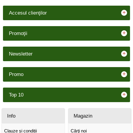
+
Accesul clienţilor
+
Promoţii
+
Newsletter
+
Promo
+
Top 10
Info
Magazin
Clauze și condiții
Cărţi noi