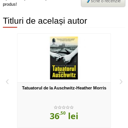
scrie o recenzie
produs!
Titluri de același autor
‹
›
Tatuatorul de la Auschwitz-Heather Morris
36
,50
lei