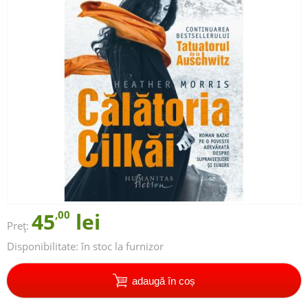
45
,00
lei
Preț:
Disponibilitate:
în stoc la furnizor
adaugă în coș