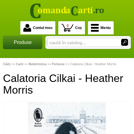
0
Contul meu
Coș
Meniu
Produse
Cărţi
>>
Carti
>>
Beletristica
>>
Fictiune
>>
Calatoria Cilkai - Heather Morris
Calatoria Cilkai - Heather
Morris