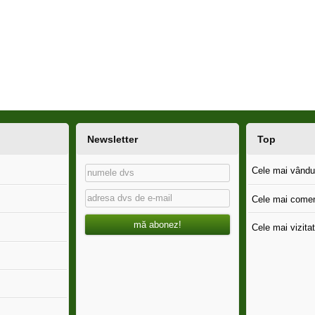
Newsletter
Top
Cele mai vândut
Cele mai comen
mă abonez!
Cele mai vizitat