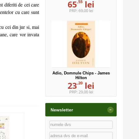
,55
65
lei
t diferiti de cei care
PRP:
69,00 lei
lentelor cu care sunt
cu cei din jur si, mai
mane, care vor invata
Adio, Domnule Chips - James
Hilton
,20
23
lei
PRP:
29,00 lei
-
Newsletter