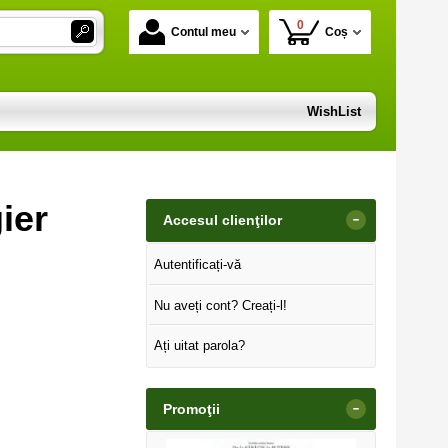
0
Contul meu
Coș
WishList
ier
-
Accesul clienţilor
Autentificați-vă
Nu aveți cont? Creați-l!
Ați uitat parola?
-
Promoţii