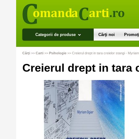
Categorii de produse
Cărţi noi
Promoţi
Cărţi
>>
Carti
>>
Psihologie
>>
Creierul drept in tara creielor stangi - Myria
Creierul drept in tara