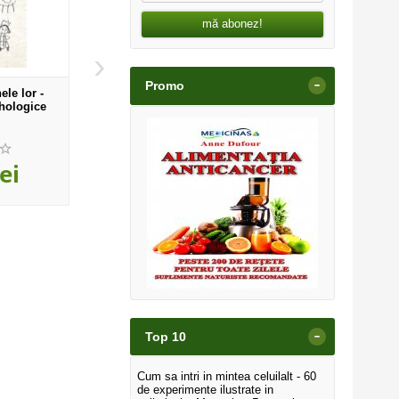
mă abonez!
›
-
Promo
ele lor -
Corpul isi aminteste -
Ferestre catre copi
ihologice
Psihofiziologia si tratamentul
traumei
,00
,00
ei
36
lei
42
le
-
Top 10
Cum sa intri in mintea celuilalt - 60
de experimente ilustrate in