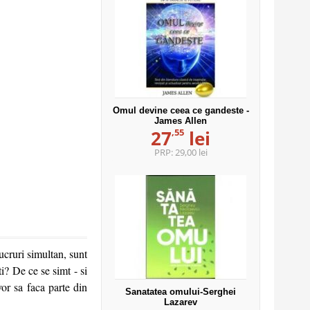
Omul devine ceea ce gandeste -
James Allen
,55
27
lei
PRP:
29,00 lei
ucruri simultan, sunt
ti? De ce se simt - si
vor sa faca parte din
Sanatatea omului-Serghei
Lazarev