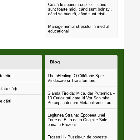
Ce să le spunem copiilor – când
sunt foarte mici, când sunt bolnavi,
când se bucură, când sunt trişti
Managementul stresului in mediul
educational
Blog
e cărți
ThetaHealing: O Călătorie Spre
Vindecare și Transformare
tate cărți
Glanda Tiroida: Mica, dar Puternica –
10 Curiozitati care Iti Vor Schimba
e cărți
Perceptia despre Metabolismul Tau
Legiunea Straina: Epopeea unei
Forte de Elita de la Originile Sale
pana in Prezent
Frozen II - Puzzle-uri de poveste