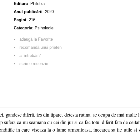
Editura
:
Philobia
Anul publicării
:
2020
Pagini
:
216
Categoria
:
Psihologie
adaugă la Favorite
recomandă unui prieten
ai întrebări?
scrie o recenzie
 gandesc diferit, ies din tipare, detesta rutina, se ocupa de mai multe l
 sufera ca nu seamana cu cei din jur si ca fac totul diferit fata de ceilal
onditiile in care viseaza la o lume armonioasa, incearca sa fie utile si 