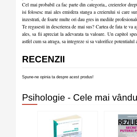
Cel mai probabil ca fac parte din categoria,, creierelor drepte"
isi folosesc mai ales emisfera stanga a creierului si care su
inzestrati, de foarte multe ori dau gres in mediile profesionale
Te regasesti in descrierea de mai sus? Cartea de fata te va aju
ales, sa fii apreciat la adevarata ta valoare. Un capitol sp
astfel cum sa atraga, sa integreze si sa valorifice potentialul 
RECENZII
Spune-ne opinia ta despre acest produs!
Psihologie - Cele mai vândut