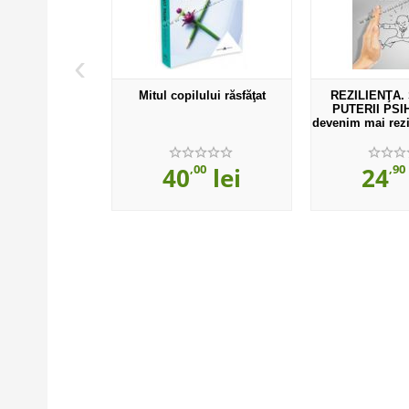
‹
 VERBALE
Mitul copilului răsfăţat
REZILIENŢA.
PUTERII PSI
devenim mai rezis
depresii şi epu
00
,00
,90
lei
40
lei
24