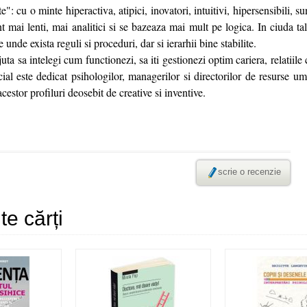
: cu o minte hiperactiva, atipici, inovatori, intuitivi, hipersensibili, sun
nt mai lenti, mai analitici si se bazeaza mai mult pe logica. In ciuda ta
 unde exista reguli si proceduri, dar si ierarhii bine stabilite.
ta sa intelegi cum functionezi, sa iti gestionezi optim cariera, relatiile 
ecial este dedicat psihologilor, managerilor si directorilor de resurse u
acestor profiluri deosebit de creative si inventive.
scrie o recenzie
e cărți