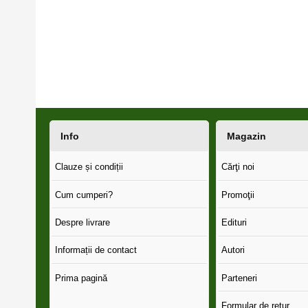
Info
Magazin
Clauze și condiții
Cărţi noi
Cum cumperi?
Promoţii
Despre livrare
Edituri
Informații de contact
Autori
Prima pagină
Parteneri
Formular de retur