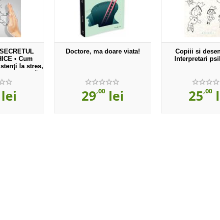
 SECRETUL
Doctore, ma doare viata!
Copiii si desen
HICE • Cum
Interpretari ps
tenţi la stres,
izare psihică
,00
,00
lei
29
lei
25
l