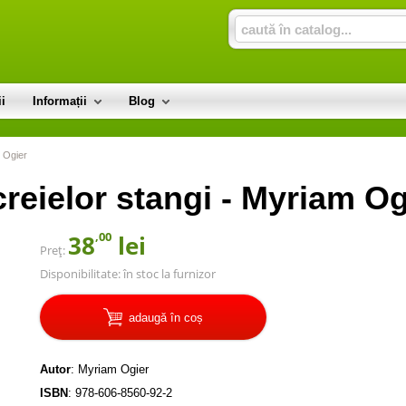
i
Informații
Blog
m Ogier
 creielor stangi - Myriam Og
,00
38
lei
Preț:
Disponibilitate:
în stoc la furnizor
adaugă în coș
Autor
:
Myriam Ogier
ISBN
:
978-606-8560-92-2