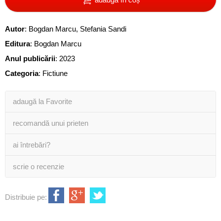
Autor
:
Bogdan Marcu
,
Stefania Sandi
Editura
:
Bogdan Marcu
Anul publicării
:
2023
Categoria
:
Fictiune
adaugă la Favorite
recomandă unui prieten
ai întrebări?
scrie o recenzie
Distribuie pe: