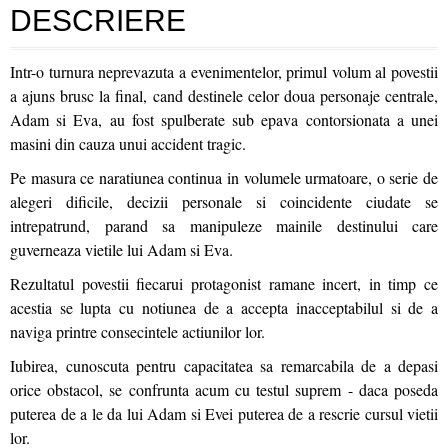
DESCRIERE
Intr-o turnura neprevazuta a evenimentelor, primul volum al povestii
a ajuns brusc la final, cand destinele celor doua personaje centrale,
Adam si Eva, au fost spulberate sub epava contorsionata a unei
masini din cauza unui accident tragic.
Pe masura ce naratiunea continua in volumele urmatoare, o serie de
alegeri dificile, decizii personale si coincidente ciudate se
intrepatrund, parand sa manipuleze mainile destinului care
guverneaza vietile lui Adam si Eva.
Rezultatul povestii fiecarui protagonist ramane incert, in timp ce
acestia se lupta cu notiunea de a accepta inacceptabilul si de a
naviga printre consecintele actiunilor lor.
Iubirea, cunoscuta pentru capacitatea sa remarcabila de a depasi
orice obstacol, se confrunta acum cu testul suprem - daca poseda
puterea de a le da lui Adam si Evei puterea de a rescrie cursul vietii
lor.