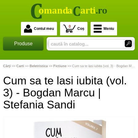
0
Contul meu
Coș
Meniu
Produse
Cărţi
>>
Carti
>>
Beletristica
>>
Fictiune
>>
Cum sa te lasi iubita (vol. 3) - Bogdan Marcu | Stefania Sandi
Cum sa te lasi iubita (vol.
3) - Bogdan Marcu |
Stefania Sandi