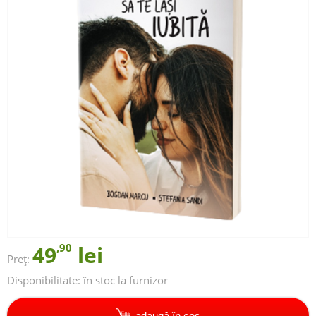
49
,90
lei
Preț:
Disponibilitate:
în stoc la furnizor
adaugă în coș