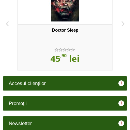
‹
›
Doctor Sleep
45
,90
lei
+
Accesul clienţilor
+
Promoţii
+
Newsletter