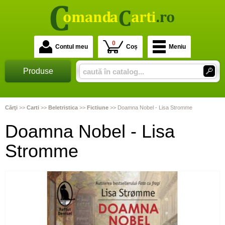
0
Contul meu
Coș
Meniu
Produse
Cărţi
>>
Carti
>>
Beletristica
>>
Fictiune
>>
Doamna Nobel - Lisa Stromme
Doamna Nobel - Lisa
Stromme