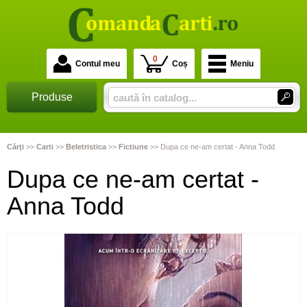
0
Contul meu
Coș
Meniu
Produse
Cărţi
>>
Carti
>>
Beletristica
>>
Fictiune
>>
Dupa ce ne-am certat - Anna Todd
Dupa ce ne-am certat -
Anna Todd