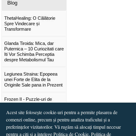
Blog
ThetaHealing: O Călătorie
Spre Vindecare și
Transformare
Glanda Tiroida: Mica, dar
Puternica – 10 Curiozitati care
Iti Vor Schimba Perceptia
despre Metabolismul Tau
Legiunea Straina: Epopeea
unei Forte de Elita de la
Originile Sale pana in Prezent
Frozen II - Puzzle-uri de
poveste
Acest site folosește cookie-uri pentru a permite plasarea de
Lansare "Portocalele verzi" de
comenzi online, precum și pentru analiza traficului și a
Vitali Cipileaga
preferințelor vizitatorilor. Vă rugăm să alocați timpul necesar
pentru a citi și a înțelege
Politica de Cookie
,
Politica de