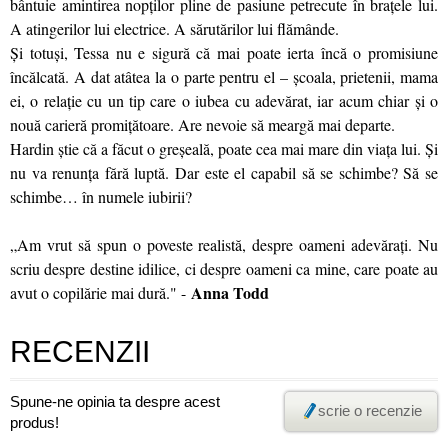
bântuie amintirea nopților pline de pasiune petrecute în brațele lui.
A atingerilor lui electrice. A sărutărilor lui flămânde.
Și totuși, Tessa nu e sigură că mai poate ierta încă o promisiune
încălcată. A dat atâtea la o parte pentru el – școala, prietenii, mama
ei, o relație cu un tip care o iubea cu adevărat, iar acum chiar și o
nouă carieră promițătoare. Are nevoie să meargă mai departe.
Hardin știe că a făcut o greșeală, poate cea mai mare din viața lui. Și
nu va renunța fără luptă. Dar este el capabil să se schimbe? Să se
schimbe… în numele iubirii?
„Am vrut să spun o poveste realistă, despre oameni adevăraţi. Nu
scriu despre destine idilice, ci despre oameni ca mine, care poate au
Anna Todd
avut o copilărie mai dură." -
RECENZII
Spune-ne opinia ta despre acest
scrie o recenzie
produs!