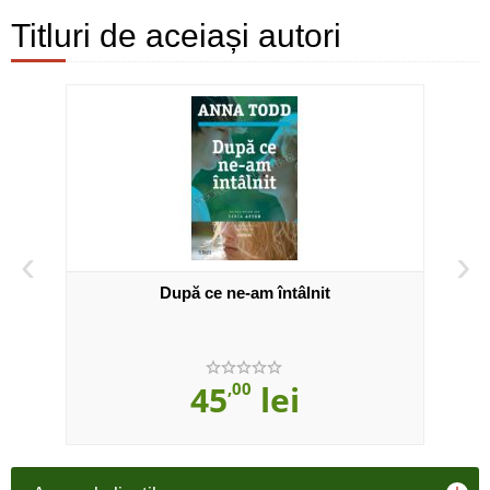
Titluri de aceiași autori
‹
›
d
După ce ne-am întâlnit
C
45
,00
lei