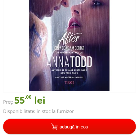
55
,00
lei
Preț:
Disponibilitate:
în stoc la furnizor
adaugă în coș