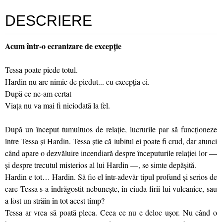
DESCRIERE
Acum într-o ecranizare de excepție
Tessa poate piede totul.
Hardin nu are nimic de piedut... cu excepția ei.
După ce ne-am certat
Viața nu va mai fi niciodată la fel.
După un început tumultuos de relație, lucrurile par să funcționeze
între Tessa și Hardin. Tessa știe că iubitul ei poate fi crud, dar atunci
când apare o dezvăluire incendiară despre începuturile relației lor —
și despre trecutul misterios al lui Hardin —, se simte depășită.
Hardin e tot… Hardin. Să fie el într-adevăr tipul profund și serios de
care Tessa s-a îndrăgostit nebunește, în ciuda firii lui vulcanice, sau
a fost un străin în tot acest timp?
Tessa ar vrea să poată pleca. Ceea ce nu e deloc ușor. Nu când o