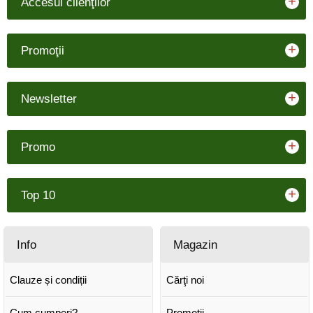
+
Accesul clienţilor
+
Promoţii
+
Newsletter
+
Promo
+
Top 10
Info
Magazin
Clauze și condiții
Cărţi noi
Cum cumperi?
Promoţii