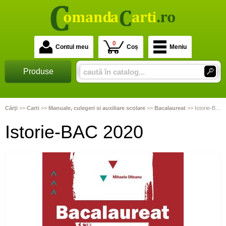
0
Contul meu
Coș
Meniu
Produse
Cărţi
>>
Carti
>>
Manuale, culegeri si auxiliare scolare
>>
Bacalaureat
>>
Istorie-BAC 2020
Istorie-BAC 2020