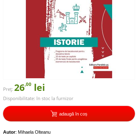
26
,00
lei
Preț:
Disponibilitate:
în stoc la furnizor
adaugă în coș
Autor
:
Mihaela Olteanu