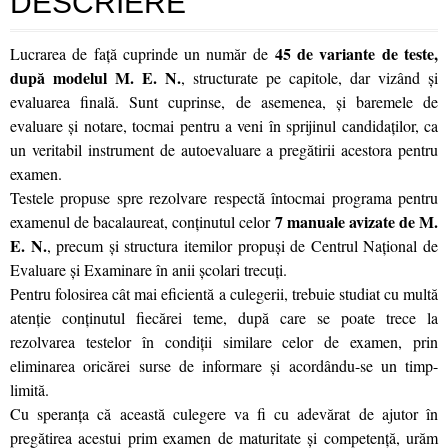
DESCRIERE
45 de variante de teste,
Lucrarea de faţă cuprinde un număr de
după modelul M. E. N.
, structurate pe capitole, dar vizând şi
evaluarea finală. Sunt cuprinse, de asemenea, şi baremele de
evaluare şi notare, tocmai pentru a veni în sprijinul candidaţilor, ca
un veritabil instrument de autoevaluare a pregătirii acestora pentru
examen.
Testele propuse spre rezolvare respectă întocmai programa pentru
7 manuale avizate de M.
examenul de bacalaureat, conţinutul celor
E. N.
, precum şi structura itemilor propuşi de Centrul Naţional de
Evaluare şi Examinare în anii şcolari trecuţi.
Pentru folosirea cât mai eficientă a culegerii, trebuie studiat cu multă
atenţie conţinutul fiecărei teme, după care se poate trece la
rezolvarea testelor în condiţii similare celor de examen, prin
eliminarea oricărei surse de informare şi acordându-se un timp-
limită.
Cu speranţa că această culegere va fi cu adevărat de ajutor în
pregătirea acestui prim examen de maturitate şi competenţă, urăm